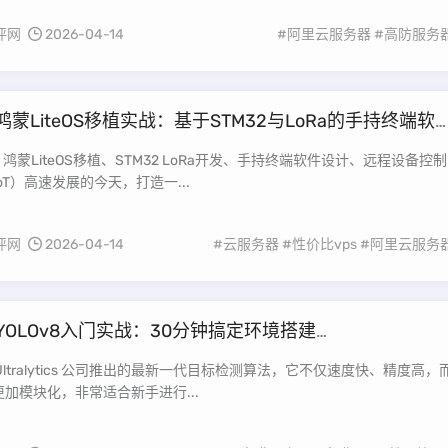
评网
2026-04-14
#阿里云服务器
#高防服务
鸿蒙LiteOS移植实战：基于STM32与LoRa的手持终端软
析（远程设备启停与事件记录指南）
：鸿蒙LiteOS移植、STM32 LoRa开发、手持终端软件设计、远程设备控制
oT）高速发展的今天，打造一...
评网
2026-04-14
#云服务器
#性价比vps
#阿里云服务
YOLOv8入门实战：30分钟搞定环境搭建
ows/Linux）——轻松跑通第一个目标检测案例教程
是 Ultralytics 公司推出的最新一代目标检测算法，它不仅速度快、精度高，
加模块化，非常适合新手进行...