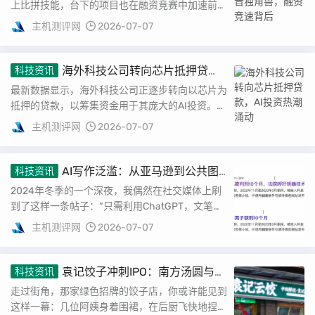
上比拼技能，台下的项目也在融资竞赛中加速前
进。...
主机测评网
2026-07-07
海外科技公司转向芯片抵押贷
科技资讯
款，AI投资热潮涌动
最新数据显示，海外科技公司正逐步转向以芯片为
抵押的贷款，以筹集资金用于其庞大的AI投资。这
些芯片正是训练其大型语言模型的核心组件...
主机测评网
2026-07-07
AI写作泛滥：从亚马逊到公共图
科技资讯
书馆的“赛博泔水”
2024年冬季的一个深夜，我偶然在社交媒体上刷
到了这样一条帖子：“只需利用ChatGPT，文笔、
逻辑全不要，轻松写小黄文，月赚1W+。”...
主机测评网
2026-07-07
袁记饺子冲刺IPO：南方汤圆与北
科技资讯
方饺子的年味对决
走过街角，那家绿色招牌的饺子店，你或许能见到
这样一幕：几位阿姨身着围裙，在后厨飞快地捏制