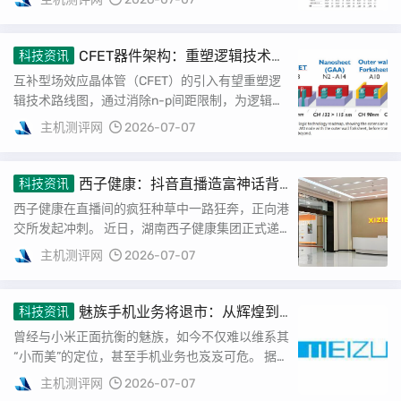
CFET器件架构：重塑逻辑技术路
科技资讯
线图
互补型场效应晶体管（CFET）的引入有望重塑逻
辑技术路线图，通过消除n-p间距限制，为逻辑标
准单元尺寸的大幅缩小提供可能。特别是单片CF...
主机测评网
2026-07-07
西子健康：抖音直播造富神话背
科技资讯
后的隐忧与挑战
西子健康在直播间的疯狂种草中一路狂奔，正向港
交所发起冲刺。 近日，湖南西子健康集团正式递
交上市申请，中信证券担任其独家保荐人，意图成
主机测评网
2026-07-07
为“...
魅族手机业务将退市：从辉煌到
科技资讯
陨落的二十年
曾经与小米正面抗衡的魅族，如今不仅难以维系其
“小而美”的定位，甚至手机业务也岌岌可危。 据
《界面新闻》援引多位知情人士的消息，魅族手...
主机测评网
2026-07-07