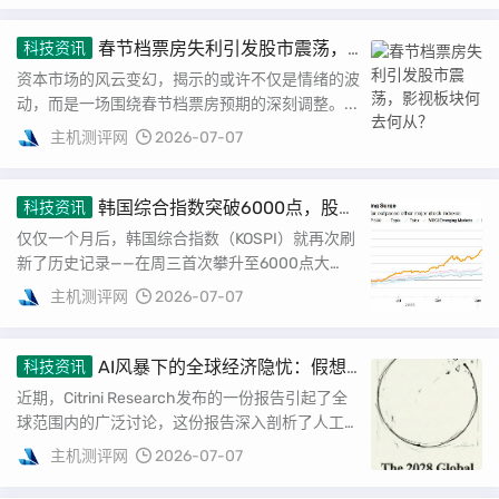
春节档票房失利引发股市震荡，
科技资讯
影视板块何去何从？
资本市场的风云变幻，揭示的或许不仅是情绪的波
动，而是一场围绕春节档票房预期的深刻调整。...
主机测评网
2026-07-07
韩国综合指数突破6000点，股市
科技资讯
市值超法国
仅仅一个月后，韩国综合指数（KOSPI）就再次刷
新了历史记录——在周三首次攀升至6000点大
关，这标志着韩国股市的新里程碑。 KOSPI...
主机测评网
2026-07-07
AI风暴下的全球经济隐忧：假想
科技资讯
报告与现实危机交织
近期，Citrini Research发布的一份报告引起了全
球范围内的广泛讨论，这份报告深入剖析了人工智
能对全球经济可能带来的潜在风险，...
主机测评网
2026-07-07