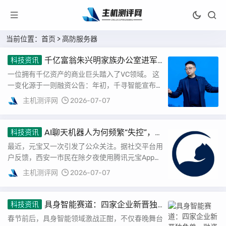
当前位置：
首页
> 高防服务器
千亿富翁朱兴明家族办公室进军
科技资讯
VC圈
一位拥有千亿资产的商业巨头踏入了VC领域。 这
一变化源于一则融资公告：年初，千寻智能宣布完
成了近20亿元的融资，估值突破百亿元。在审
主机测评网
2026-07-07
视...
AI聊天机器人为何频繁“失控”，背
科技资讯
后原因及解决方案解析
最近，元宝又一次引发了公众关注。据社交平台用
户反馈，西安一市民在除夕夜使用腾讯元宝App生
成拜年图片时，竟然出现了辱骂文字。 该用户
主机测评网
2026-07-07
表...
具身智能赛道：四家企业新晋独
科技资讯
角兽，融资竞速背后
春节前后，具身智能领域激战正酣，不仅春晚舞台