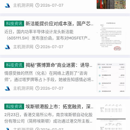
着饺子。不久，热气腾腾的饺子便从锅中盛出。...
主机测评网
2026-07-07
新洁能提价应对成本涨，国产芯
科技资讯
片涨价潮来袭
近日，国内功率半导体设计龙头新洁能
（605111.SH）发布涨价函，宣布对MOSFET产品
进行价格上调，上调幅度至少为10%，此次价格
主机测评网
2026-07-07
调...
揭秘“赛博算命”商业迷雾：诱导
科技资讯
消费与监管挑战
情感受挫的然然（化名）在网络上遇到了“咨询
师”，通过塔罗牌等占卜手段，她被告知感情必将
修复。然而，时间流逝，她不断咨询，却未能如
主机测评网
2026-07-07
愿。...
埃斯顿港股上市：拓宽融资，深
科技资讯
耕工业自动化
2月23日，香港交易所公布，南京埃斯顿自动化股
份有限公司（简称埃斯顿）成功通过港交所主板上
市聆讯，华泰国际担任其独家保荐人。 值...
主机测评网
2026-07-07