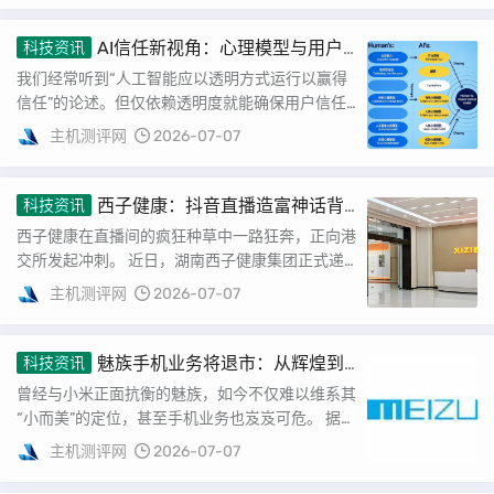
AI信任新视角：心理模型与用户
科技资讯
体验的桥梁
我们经常听到“人工智能应以透明方式运行以赢得
信任”的论述。但仅依赖透明度就能确保用户信任
吗？若目标用户群广泛，我们需深入探讨：人工智
主机测评网
2026-07-07
能的...
西子健康：抖音直播造富神话背
科技资讯
后的隐忧与挑战
西子健康在直播间的疯狂种草中一路狂奔，正向港
交所发起冲刺。 近日，湖南西子健康集团正式递
交上市申请，中信证券担任其独家保荐人，意图成
主机测评网
2026-07-07
为“...
魅族手机业务将退市：从辉煌到
科技资讯
陨落的二十年
曾经与小米正面抗衡的魅族，如今不仅难以维系其
“小而美”的定位，甚至手机业务也岌岌可危。 据
《界面新闻》援引多位知情人士的消息，魅族手...
主机测评网
2026-07-07