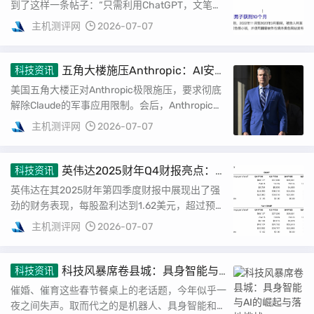
到了这样一条帖子：“只需利用ChatGPT，文笔、
逻辑全不要，轻松写小黄文，月赚1W+。”...
主机测评网
2026-07-07
五角大楼施压Anthropic：AI安全
科技资讯
理想向现实妥协
美国五角大楼正对Anthropic极限施压，要求彻底
解除Claude的军事应用限制。会后，Anthropic发
布新版政策，正式放弃“单方...
主机测评网
2026-07-07
英伟达2025财年Q4财报亮点：营
科技资讯
收创新高，数据中心业务集中
英伟达在其2025财年第四季度财报中展现出了强
劲的财务表现，每股盈利达到1.62美元，超过预期
的1.53美元。总营收更是达到了681.3...
主机测评网
2026-07-07
科技风暴席卷县城：具身智能与
科技资讯
AI的崛起与落地挑战
催婚、催育这些春节餐桌上的老话题，今年似乎一
夜之间失声。取而代之的是机器人、具身智能和大