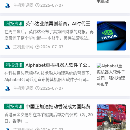
模型的热烈讨论。这样的变化，在北上广深等...
主机测评网
2026-07-07
英伟达业绩再创新高，AI时代王
科技资讯
者归来
在周三盘后，英伟达公布了其第四财季的财报，再
度震惊了整个华尔街——本财季，英伟达营收达到
创纪录的681.27亿美元，相比去年同期的393...
主机测评网
2026-07-07
Alphabet重振机器人软件子公
科技资讯
司，强化物理AI布局
在科技巨头竞相将AI技术融入物理系统的背景下，
Alphabet公司近期宣布将其机器人软件子公司
Intrinsic重新划归至谷歌旗...
主机测评网
2026-07-07
中国正加速推动香港成为国际黄
科技资讯
金交易中心
香港黄金交易所在春节假期后举办的仪式（2月20
日，香港）...
主机测评网
2026-07-07