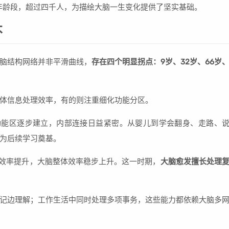
各年龄段，超过四千人，为描绘大脑一生变化提供了坚实基础。
不
脑结构网络并非平滑曲线，
存在四个明显拐点：9岁、32岁、66岁
体信息处理效率，有的则注重细化功能分区。
功能区逐步建立，内部连接日益紧密。从婴儿到学会翻身、走路、
为后续学习奠基。
递效率提升，大脑整体效率稳步上升。这一时期，
大脑愈发擅长处理
记边理解；工作生活中同时处理多项事务，这些能力都依赖大脑多