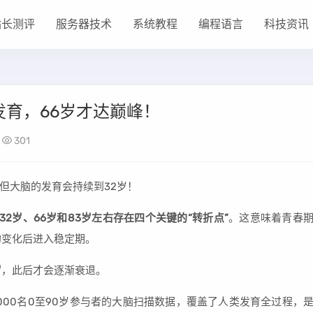
站长测评
服务器技术
系统教程
编程语言
科技资讯
发育，66岁才达巅峰！
301
但大脑的发育会持续到32岁！
32岁、66岁和83岁左右存在四个关键的“转折点”
。这意味着青春
的变化后进入稳定期。
岁
，此后才会逐渐衰退。
000名0至90岁参与者的大脑扫描数据，覆盖了人类发育全过程，