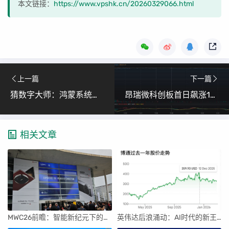
本文链接：
https://www.vpshk.cn/20260329066.html
上一篇
下一篇
猜数字大师：鸿蒙系统上的趣味数字解密游戏
昂瑞微科创板首日飙涨160% 单签收益6.65万 年内新股盈利榜眼
相关文章
MWC26前瞻：智能新纪元下的科技盛宴
英伟达后浪涌动：AI时代的新王者与隐忧