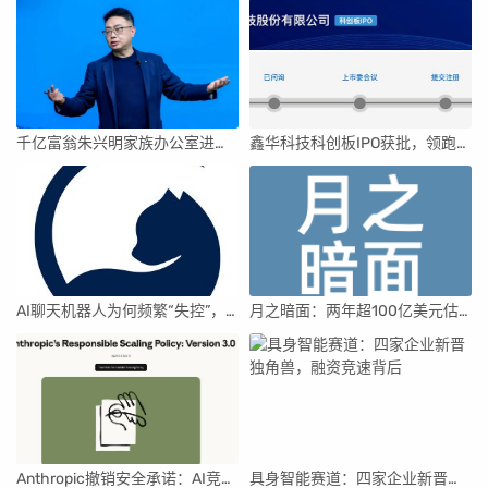
千亿富翁朱兴明家族办公室进军VC圈
鑫华科技科创板IPO获批，领跑国内半导体材料市场
AI聊天机器人为何频繁“失控”，背后原因及解决方案解析
月之暗面：两年超100亿美元估值，K2.5引领AI新纪元
Anthropic撤销安全承诺：AI竞赛中的伦理与商业博弈
具身智能赛道：四家企业新晋独角兽，融资竞速背后