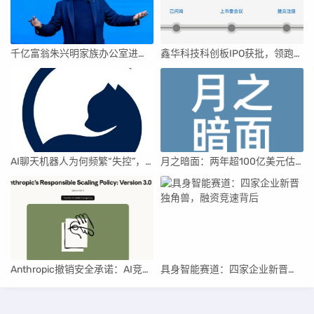
千亿富翁朱兴明家族办公室进军VC圈
鑫华科技科创板IPO获批，领跑国内半导体材料市场
AI聊天机器人为何频繁“失控”，背后原因及解决方案解析
月之暗面：两年超100亿美元估值，K2.5引领AI新纪元
Anthropic撤销安全承诺：AI竞赛中的伦理与商业博弈
具身智能赛道：四家企业新晋独角兽，融资竞速背后