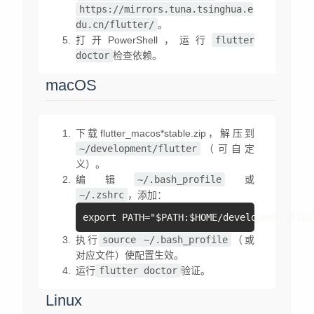
https://mirrors.tuna.tsinghua.e
du.cn/flutter/
。
打开PowerShell，运行
flutter
doctor
检查依赖。
macOS
下载flutter_macos*stable.zip，解压到
~/development/flutter
（可自定
义）。
编辑
~/.bash_profile
或
~/.zshrc
，添加：
export PATH="$PATH:$HOME/development/flut
执行
source ~/.bash_profile
（或
对应文件）使配置生效。
运行
flutter doctor
验证。
Linux